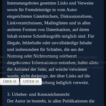
Internetangebotes gesetzten Links und Verweise
sowie für Fremdeinträge in vom Autor
eingerichteten Gästebüchern, Diskussionsforen,
Linkverzeichnissen, Mailinglisten und in allen
anderen Formen von Datenbanken, auf deren
Inhalt externe Schreibzugriffe möglich sind. Für
illegale, fehlerhafte oder unvollständige Inhalte
und insbesondere für Schäden, die aus der
Nutzung oder Nichtnutzung solcherart
Wir legen besonders großen Wert auf einen verantwortungsvollen
Umgang mit Alkohol. Deshalb sind unsere Seiten nur für Personen über
dargebotener Informationen entstehen, haftet allein
18 Jahre geeignet. Bitte bestätige, dass du volljährig bist oder verlasse
der Anbieter der Seite, auf welche verwiesen
unsere Webseite.
wurde, nicht derjenige, der über Links auf die
ÜBER 18
UNTER 18
jeweilige Veröffentlichung lediglich verweist.
3. Urheber- und Kennzeichenrecht
Der Autor ist bestrebt, in allen Publikationen die